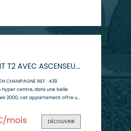
t dessert 3
e de bain et un WC indépendant.
e avec ascenseur, l'appartement
t de deux places de parking
able atout pour le quotidien.
umineux et agréable à vivre,
lumes et une distribution pratique.
arges : 115 € - Dépôt de garantie :
APPARTEMENT T2 AVEC ASCENSEUR ET GARAGE
 le faire découvrir lors d'une visite.
 EN CHAMPAGNE REF : 439
 hyper centre, dans une belle
es 2000, cet appartement offre un
hé alliant confort et tranquillité.
e avec ascenseur, il se compose
€/mois
DÉCOUVRIR
lacard, d'une cuisine, d'un agréable
une chambre, d'une salle de bain et