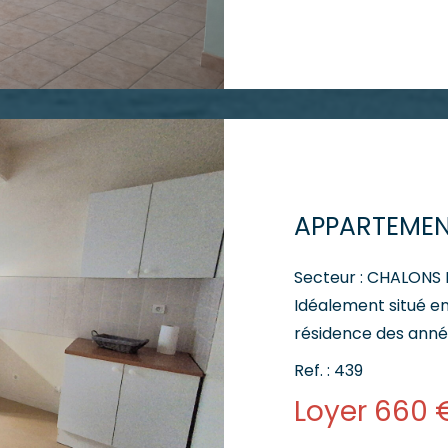
indépendante et simple. La partie nui
chambres, une sall
Situé au 2ème étag
bénéficie égalemen
privatives, un vérit
L'appartement est l
offrant de beaux vo
- Loyer : 645 € - Ch
645 € Notre conseillère en location se tient à votre
disposition pour vous
Secteur : CHALONS
Idéalement situé en
résidence des anné
cadre de vie recherc
Ref. : 439
Situé au 2ème étag
Loyer 660 
d'une entrée avec p
séjour de 24 m², d'