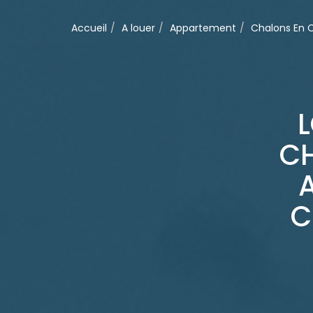
Accueil
A louer
Appartement
Chalons En
C
C