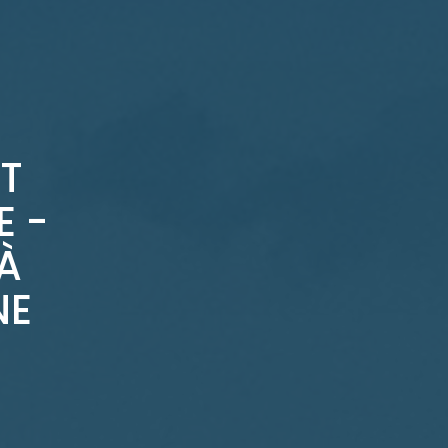
T
 -
À
NE