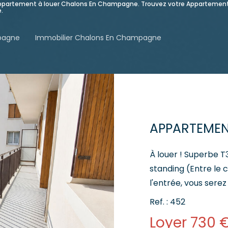
e Appartement à louer Chalons En Champagne. Trouvez votre Apparteme
.
pagne
Immobilier Chalons En Champagne
À louer ! Superbe 
standing (Entre le cen
l'entrée, vous sere
ses nombreux ran
Ref. : 452
: - Une belle entrée
Loyer 730 
entièrement équipée