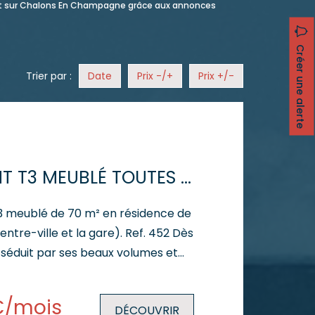
nt sur Chalons En Champagne grâce aux annonces
Créer une alerte
Trier par :
Date
Prix -/+
Prix +/-
APPARTEMENT T3 MEUBLÉ TOUTES CHARGES COMPRISES
T3 meublé de 70 m² en résidence de
tre-ville et la gare). Ref. 452 Dès
z séduit par ses beaux volumes et
gements. L'appartement comprend
 accueillante. - Une cuisine
€/mois
DÉCOUVRIR
 avec cellier attenant. - Un séjour