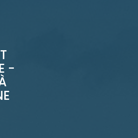
T
 -
À
NE