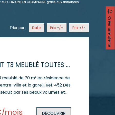
nt sur CHALONS EN CHAMPAGNE grâce aux annonces
Créer une alerte
Trier par :
Date
Prix -/+
Prix +/-
APPARTEMENT T3 MEUBLÉ TOUTES CHARGES COMPRISES
T3 meublé de 70 m² en résidence de
tre-ville et la gare). Ref. 452 Dès
z séduit par ses beaux volumes et
gements. L'appartement comprend
 accueillante. - Une cuisine
€/mois
DÉCOUVRIR
 avec cellier attenant. - Un séjour