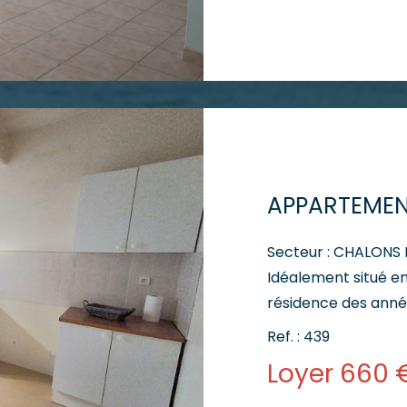
indépendante et simple. La partie nui
chambres, une sall
Situé au 2ème étag
bénéficie égalemen
privatives, un vérit
L'appartement est l
offrant de beaux vo
- Loyer : 645 € - Ch
645 € Notre conseillère en location se tient à votre
disposition pour vous
Secteur : CHALONS
Idéalement situé en
résidence des anné
cadre de vie recherc
Ref. : 439
Situé au 2ème étag
Loyer 660 
d'une entrée avec p
séjour de 24 m², d'