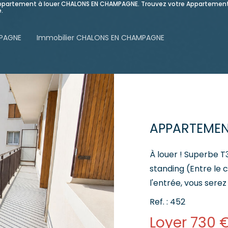
e Appartement à louer CHALONS EN CHAMPAGNE. Trouvez votre Apparteme
.
MPAGNE
Immobilier CHALONS EN CHAMPAGNE
À louer ! Superbe 
standing (Entre le cen
l'entrée, vous sere
ses nombreux ran
Ref. : 452
: - Une belle entrée
Loyer 730 
entièrement équipée