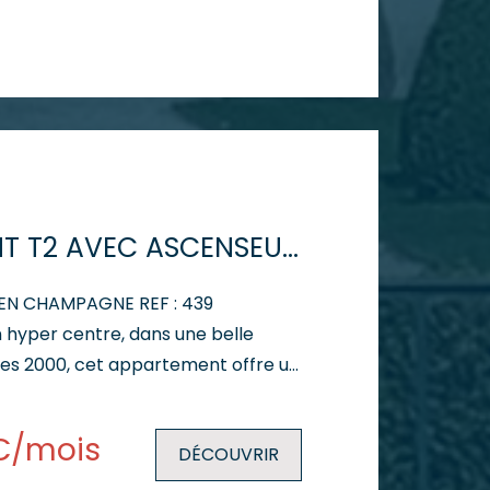
t dessert 3
e de bain et un WC indépendant.
e avec ascenseur, l'appartement
t de deux places de parking
able atout pour le quotidien.
umineux et agréable à vivre,
lumes et une distribution pratique.
arges : 115 € - Dépôt de garantie :
APPARTEMENT T2 AVEC ASCENSEUR ET GARAGE
 le faire découvrir lors d'une visite.
 EN CHAMPAGNE REF : 439
 hyper centre, dans une belle
es 2000, cet appartement offre un
hé alliant confort et tranquillité.
e avec ascenseur, il se compose
€/mois
DÉCOUVRIR
lacard, d'une cuisine, d'un agréable
une chambre, d'une salle de bain et