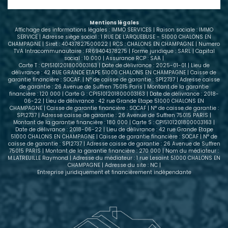
Mentions légales
Affichage des informations légales : IMMO SERVICES | Raison sociale : IMMO
SERVICE | Adresse siège social : 1 RUE DE L'ARQUEBUSE - 51000 CHALONS EN
CHAMPAGNE | Siret : 40437827500022 | RCS : CHALONS EN CHAMPAGNE | Numero
TVA Intracommunautaire : FR69404378275 | Forme juridique : SARL | Capital
social : 10 000 | Assurance RCP : SAA |
Carte T : CPI5101201800003163 | Date de délivrance : 2025-01-01 | Lieu de
délivrance : 42 RUE GRANDE ETAPE 51000 CHALONS EN CHAMPAGNE | Caisse de
garantie financière : SOCAF. | N° de caisse de garantie : SP12737 | Adresse caisse
de garantie : 26 Avenue de Suffren 75015 Paris | Montant de la garantie
financière : 120 000 | Carte G : CPI5101201800003163 | Date de délivrance : 2018-
06-22 | Lieu de délivrance : 42 rue Grande Etape 51000 CHALONS EN
CHAMPAGNE | Caisse de garantie financière : SOCAF | N° de caisse de garantie :
SP12737 | Adresse caisse de garantie : 26 Avenue de Suffren 75015 PARIS |
Montant de la garantie financière : 180 000 | Carte S : CPI5101201800003163 |
Date de délivrance : 2018-06-22 | Lieu de délivrance : 42 rue Grande Etape
51000 CHALONS EN CHAMPAGNE | Caisse de garantie financière : SOCAF | N° de
caisse de garantie : SP12737 | Adresse caisse de garantie : 26 Avenue de Suffren
75015 PARIS | Montant de la garantie financière : 270 000 | Nom du médiateur :
M.LATREUILLE Raymond | Adresse du médiateur : 1 rue Lesaint 51000 CHALONS EN
CHAMPAGNE | Adresse du site : NC |
Entreprise juridiquement et financièrement indépendante