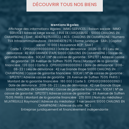
DÉCOUVRIR TOUS NOS BIENS
Mentions légales
Affichage des informations légales : IMMO SERVICES | Raison sociale : IMMO
SERVICE | Adresse siège social : 1 RUE DE L'ARQUEBUSE - 51000 CHALONS EN
CHAMPAGNE | Siret : 40437827500022 | RCS : CHALONS EN CHAMPAGNE | Numero
TVA Intracommunautaire : FR69404378275 | Forme juridique : SARL | Capital
social : 10 000 | Assurance RCP : SAA |
Carte T : CPI5101201800003163 | Date de délivrance : 2025-01-01 | Lieu de
délivrance : 42 RUE GRANDE ETAPE 51000 CHALONS EN CHAMPAGNE | Caisse de
garantie financière : SOCAF. | N° de caisse de garantie : SP12737 | Adresse caisse
de garantie : 26 Avenue de Suffren 75015 Paris | Montant de la garantie
financière : 120 000 | Carte G : CPI5101201800003163 | Date de délivrance : 2018-
06-22 | Lieu de délivrance : 42 rue Grande Etape 51000 CHALONS EN
CHAMPAGNE | Caisse de garantie financière : SOCAF | N° de caisse de garantie :
SP12737 | Adresse caisse de garantie : 26 Avenue de Suffren 75015 PARIS |
Montant de la garantie financière : 180 000 | Carte S : CPI5101201800003163 |
Date de délivrance : 2018-06-22 | Lieu de délivrance : 42 rue Grande Etape
51000 CHALONS EN CHAMPAGNE | Caisse de garantie financière : SOCAF | N° de
caisse de garantie : SP12737 | Adresse caisse de garantie : 26 Avenue de Suffren
75015 PARIS | Montant de la garantie financière : 270 000 | Nom du médiateur :
M.LATREUILLE Raymond | Adresse du médiateur : 1 rue Lesaint 51000 CHALONS EN
CHAMPAGNE | Adresse du site : NC |
Entreprise juridiquement et financièrement indépendante