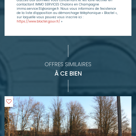
d'accès aux données vous concernant et les faire rectifier en
contactant IMMO SERVICES Chalons en Champagne
immo.service.51@orange.fr. Nous vous informons de l'existence
de la liste d'opposition au démarchage téléphonique « Bloctel »,
sur laquelle vous pouvez vous inscrire ici :
https://www.bloctel.gouv.fr/
»
OFFRES SIMILAIRES
À CE BIEN