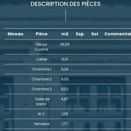
DESCRIPTION DES PIÈCES
Niveau
Pièce
m2
Exp.
Sol
Commentai
Séjour-
36,55
Cuisine
Cellier
6,01
Chambre 1
9,34
Chambre 2
9,05
Chambre 3
9,02
Salle de
4,87
bains
W.C.
1,09
Penderie
1,77