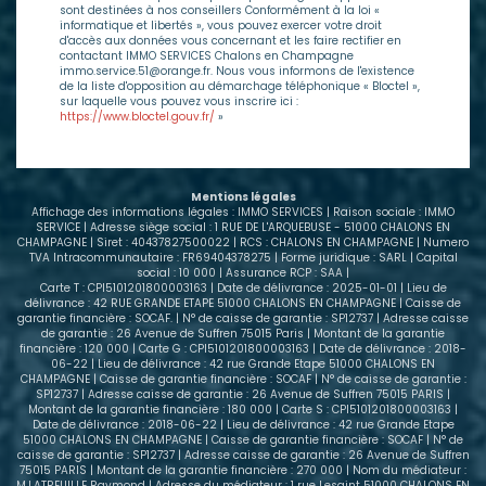
sont destinées à nos conseillers Conformément à la loi «
informatique et libertés », vous pouvez exercer votre droit
d'accès aux données vous concernant et les faire rectifier en
contactant IMMO SERVICES Chalons en Champagne
immo.service.51@orange.fr. Nous vous informons de l'existence
de la liste d'opposition au démarchage téléphonique « Bloctel »,
sur laquelle vous pouvez vous inscrire ici :
https://www.bloctel.gouv.fr/
»
Mentions légales
Affichage des informations légales : IMMO SERVICES | Raison sociale : IMMO
SERVICE | Adresse siège social : 1 RUE DE L'ARQUEBUSE - 51000 CHALONS EN
CHAMPAGNE | Siret : 40437827500022 | RCS : CHALONS EN CHAMPAGNE | Numero
TVA Intracommunautaire : FR69404378275 | Forme juridique : SARL | Capital
social : 10 000 | Assurance RCP : SAA |
Carte T : CPI5101201800003163 | Date de délivrance : 2025-01-01 | Lieu de
délivrance : 42 RUE GRANDE ETAPE 51000 CHALONS EN CHAMPAGNE | Caisse de
garantie financière : SOCAF. | N° de caisse de garantie : SP12737 | Adresse caisse
de garantie : 26 Avenue de Suffren 75015 Paris | Montant de la garantie
financière : 120 000 | Carte G : CPI5101201800003163 | Date de délivrance : 2018-
06-22 | Lieu de délivrance : 42 rue Grande Etape 51000 CHALONS EN
CHAMPAGNE | Caisse de garantie financière : SOCAF | N° de caisse de garantie :
SP12737 | Adresse caisse de garantie : 26 Avenue de Suffren 75015 PARIS |
Montant de la garantie financière : 180 000 | Carte S : CPI5101201800003163 |
Date de délivrance : 2018-06-22 | Lieu de délivrance : 42 rue Grande Etape
51000 CHALONS EN CHAMPAGNE | Caisse de garantie financière : SOCAF | N° de
caisse de garantie : SP12737 | Adresse caisse de garantie : 26 Avenue de Suffren
75015 PARIS | Montant de la garantie financière : 270 000 | Nom du médiateur :
M.LATREUILLE Raymond | Adresse du médiateur : 1 rue Lesaint 51000 CHALONS EN