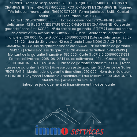
les charges communes) - Dépôt de garantie : 1 060
SERVICE | Adresse siège social : 1 RUE DE L'ARQUEBUSE - 51000 CHALONS EN
CHAMPAGNE | Siret : 40437827500022 | RCS : CHALONS EN CHAMPAGNE | Numero
€ Un appartement réunissant confort, prestations
TVA Intracommunautaire : FR69404378275 | Forme juridique : SARL | Capital
de qualité et emplacement recherché. Ne laissez
social : 10 000 | Assurance RCP : SAA |
pas passer cette opportunité : contactez-nous dès
Carte T : CPI5101201800003163 | Date de délivrance : 2025-01-01 | Lieu de
délivrance : 42 RUE GRANDE ETAPE 51000 CHALONS EN CHAMPAGNE | Caisse de
aujourd'hui pour obtenir plus d'informations et
garantie financière : SOCAF. | N° de caisse de garantie : SP12737 | Adresse caisse
programmer votre visite.
de garantie : 26 Avenue de Suffren 75015 Paris | Montant de la garantie
financière : 120 000 | Carte G : CPI5101201800003163 | Date de délivrance : 2018-
06-22 | Lieu de délivrance : 42 rue Grande Etape 51000 CHALONS EN
CHAMPAGNE | Caisse de garantie financière : SOCAF | N° de caisse de garantie :
SP12737 | Adresse caisse de garantie : 26 Avenue de Suffren 75015 PARIS |
Montant de la garantie financière : 180 000 | Carte S : CPI5101201800003163 |
Date de délivrance : 2018-06-22 | Lieu de délivrance : 42 rue Grande Etape
51000 CHALONS EN CHAMPAGNE | Caisse de garantie financière : SOCAF | N° de
caisse de garantie : SP12737 | Adresse caisse de garantie : 26 Avenue de Suffren
75015 PARIS | Montant de la garantie financière : 270 000 | Nom du médiateur :
M.LATREUILLE Raymond | Adresse du médiateur : 1 rue Lesaint 51000 CHALONS EN
CHAMPAGNE | Adresse du site : NC |
Entreprise juridiquement et financièrement indépendante