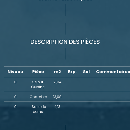
DESCRIPTION DES PIÈCES
Niveau
Pièce
m2
Exp.
Sol
Commentaire
0
Séjour-
21,34
Cuisine
0
Chambre
13,08
0
Salle de
4,13
bains