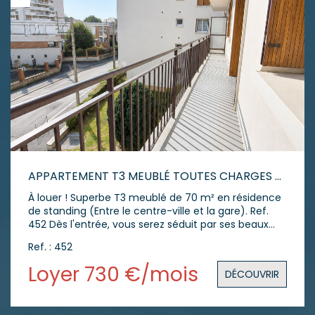
APPARTEMENT T3 MEUBLÉ TOUTES CHARGES COMPRISES
À louer ! Superbe T3 meublé de 70 m² en résidence
de standing (Entre le centre-ville et la gare). Ref.
452 Dès l'entrée, vous serez séduit par ses beaux
volumes et ses nombreux rangements.
Ref. : 452
L'appartement comprend : - Une belle entrée
accueillante. - Une cuisine entièrement équipée
Loyer 730 €/mois
DÉCOUVRIR
avec cellier attenant. - Un séjour lumineux ouvrant
sur un agréable balcon. - Deux chambres
confortables. - Une salle d'eau avec douche. - Un