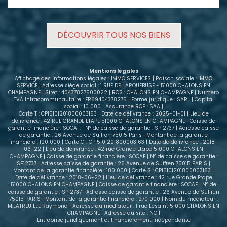
bains, - Un WC séparé. Pour compléter ce bien, vous
bénéficierez également d'un balcon, idéal pour
profiter des beaux jours, ainsi que d'un garage en
DÉCOUVRIR TOUS NOS BIENS
sous-sol et une place de parking privative. Le
chauffage est individuel au gaz, offrant une gestion
autonome de votre consommation. Classe
énergétique : C. Aspects financiers: - Loyer hors
Mentions légales
charges : 620 € - Provisions sur charges : 115 €
Affichage des informations légales : IMMO SERVICES | Raison sociale : IMMO
(entretien et éléctricité des parties communes, eau
SERVICE | Adresse siège social : 1 RUE DE L'ARQUEBUSE - 51000 CHALONS EN
CHAMPAGNE | Siret : 40437827500022 | RCS : CHALONS EN CHAMPAGNE | Numero
froide, et taxe d'ordures ménagères) - Dépôt de
TVA Intracommunautaire : FR69404378275 | Forme juridique : SARL | Capital
garantie : 620 € Intéressé(e) ? Contactez dès
social : 10 000 | Assurance RCP : SAA |
maintenant notre conseillère en immobilier afin de
Carte T : CPI5101201800003163 | Date de délivrance : 2025-01-01 | Lieu de
délivrance : 42 RUE GRANDE ETAPE 51000 CHALONS EN CHAMPAGNE | Caisse de
constituer votre dossier locataire et de planifier
garantie financière : SOCAF. | N° de caisse de garantie : SP12737 | Adresse caisse
votre visite. Ne tardez pas, ce bien allie confort,
de garantie : 26 Avenue de Suffren 75015 Paris | Montant de la garantie
espace et proximité du centre-ville !
financière : 120 000 | Carte G : CPI5101201800003163 | Date de délivrance : 2018-
06-22 | Lieu de délivrance : 42 rue Grande Etape 51000 CHALONS EN
CHAMPAGNE | Caisse de garantie financière : SOCAF | N° de caisse de garantie :
SP12737 | Adresse caisse de garantie : 26 Avenue de Suffren 75015 PARIS |
Montant de la garantie financière : 180 000 | Carte S : CPI5101201800003163 |
Date de délivrance : 2018-06-22 | Lieu de délivrance : 42 rue Grande Etape
51000 CHALONS EN CHAMPAGNE | Caisse de garantie financière : SOCAF | N° de
caisse de garantie : SP12737 | Adresse caisse de garantie : 26 Avenue de Suffren
75015 PARIS | Montant de la garantie financière : 270 000 | Nom du médiateur :
M.LATREUILLE Raymond | Adresse du médiateur : 1 rue Lesaint 51000 CHALONS EN
CHAMPAGNE | Adresse du site : NC |
Entreprise juridiquement et financièrement indépendante