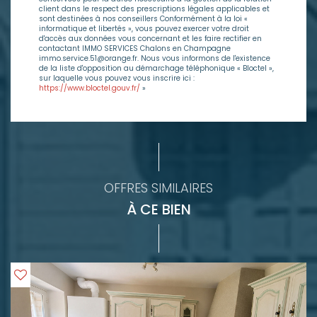
client dans le respect des prescriptions légales applicables et
sont destinées à nos conseillers Conformément à la loi «
informatique et libertés », vous pouvez exercer votre droit
d'accès aux données vous concernant et les faire rectifier en
contactant IMMO SERVICES Chalons en Champagne
immo.service.51@orange.fr. Nous vous informons de l'existence
de la liste d'opposition au démarchage téléphonique « Bloctel »,
sur laquelle vous pouvez vous inscrire ici :
https://www.bloctel.gouv.fr/
»
OFFRES SIMILAIRES
À CE BIEN