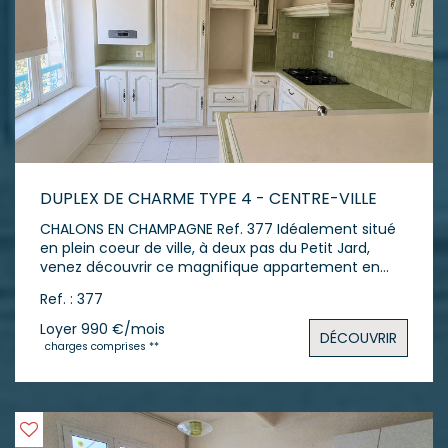
DUPLEX DE CHARME TYPE 4 - CENTRE-VILLE
CHALONS EN CHAMPAGNE Ref. 377 Idéalement situé
en plein coeur de ville, à deux pas du Petit Jard,
venez découvrir ce magnifique appartement en
duplex de 105 m², niché au sein d'une résidence de
Ref. : 377
standing des années 70, reconnue pour son
architecture bourgeoise et son environnement
Loyer 990 €/mois
DÉCOUVRIR
privilégié. Dès l'entrée, vous profiterez de nombreux
charges comprises **
rangements grâce à ses placards intégrés. La
cuisine entièrement équipée est ouverte sur un
séjour lumineux de 28 m². L'appartement comprend
deux chambres, une salle de bains et, à l'étage, une
grande pièce avec salle d'eau, idéale pour une suite