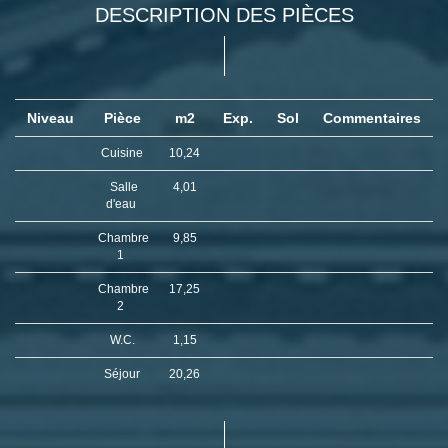
DESCRIPTION DES PIÈCES
Niveau
Pièce
m2
Exp.
Sol
Commentaires
Cuisine
10,24
Salle
4,01
d'eau
Chambre
9,85
1
Chambre
17,25
2
W.C.
1,15
Séjour
20,26