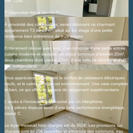
Ref. 1246
** Disponible début Janvier **
À proximité des commodités, venez découvrir ce charmant
appartement T3 de 63 m², situé au 1er étage d'une petite
résidence bien entretenue de trois étages.
Entièrement rénové avec soin, il se compose d'une petite entrée,
cuisine moderne et équipée, un séjour lumineux d'environ 20m²,
deux chambres dont une de 17m², d'une salle de douche et d'un
WC indépendant.
Vous apprécierez également le confort de radiateurs éléctriques
neufs, et le calme qu'offre cet environnement. Une cave complète
le bien, ce qui offre un espace de rangement supplémentaire.
L'accès à l'immeuble est sécurisé par un interphone.
Ce 3 pièces dispose aussi d'une belle performance énergétique,
classé C.
Le loyer mensuel hors charges est de 555€. Les provisions sur
charges sont de 20€ (entretien et éléctricité des communs, eau