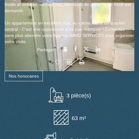
froide et ordures ménagères). Un dépôt de garantie de 555€ est
demandé.
Un appartement en excellent état, au calme, dans un quartier
central : C'est une opportunité à ne pas manquer ! Contactez
sans plus attendre votre Agence IMMO SERVICES pour organiser
votre visite.
Partager :
Nos honoraires
3 pièce(s)
63 m²