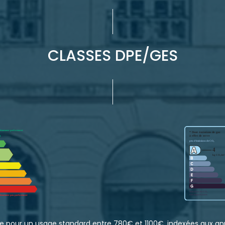
CLASSES DPE/GES
e pour un usage standard entre 780€ et 1100€. indexées aux a