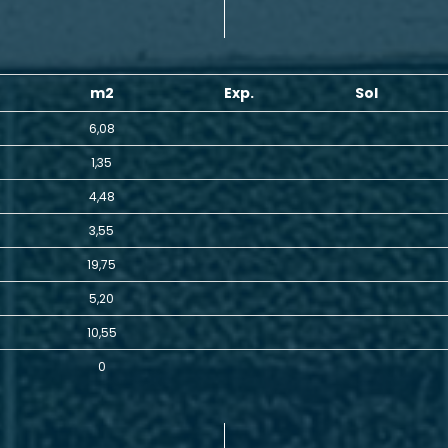
m2
Exp.
Sol
6,08
1,35
4,48
3,55
19,75
5,20
10,55
0