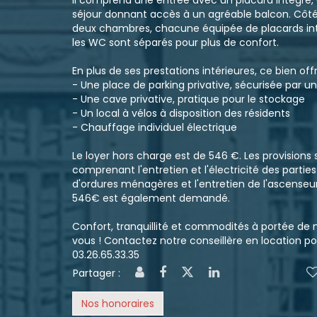
Il comprend une entrée avec un placard intégré, u
séjour donnant accès à un agréable balcon. Côté
deux chambres, chacune équipée de placards inté
les WC sont séparés pour plus de confort.
En plus de ses prestations intérieures, ce bien of
- Une place de parking privative, sécurisée par un
- Une cave privative, pratique pour le stockage
- Un local à vélos à disposition des résidents
- Chauffage individuel électrique
Le loyer hors charge est de 546 €. Les provisions
comprenant l'entretien et l'électricité des partie
d'ordures ménagères et l'entretien de l'ascenseu
546€ est également demandé.
Confort, tranquillité et commodités à portée de 
vous ! Contactez notre conseillère en location pou
03.26.65.33.35
Partager :
Nos honoraires