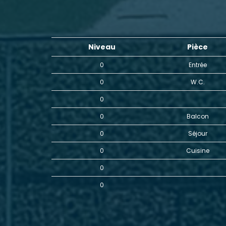
Niveau
Pièce
0
Entrée
0
W.C.
0
0
Balcon
0
Séjour
0
Cuisine
0
0