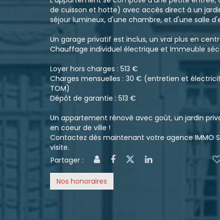
L'appartement se compose d'une petite entrée, 
de cuisson et hotte) avec accès direct à un jardin
séjour lumineux, d'une chambre, et d'une salle d
Un garage privatif est inclus, un vrai plus en centre
Chauffage individuel électrique et Immeuble sécu
Loyer hors charges : 513 €
Charges mensuelles : 30 € (entretien et électric
TOM)
Dépôt de garantie : 513 €
Un appartement rénové avec goût, un jardin privat
en coeur de ville !
Contactez dès maintenant votre agence IMMO SE
visite.
Partager :
Nos honoraires