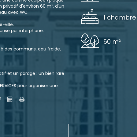
d'une cuisine équipée (plaque
 privatif d'environ 60 m², d'un
'eau avec WC.
1 chambre
-ville.
risé par interphone.
60 m²
ité des communs, eau froide,
if et un garage : un bien rare
RVICES pour organiser une