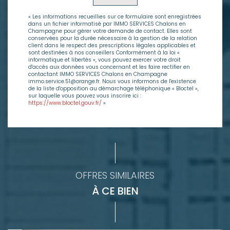
« Les informations recueillies sur ce formulaire sont enregistrées
dans un fichier informatisé par IMMO SERVICES Chalons en
Champagne pour gérer votre demande de contact. Elles sont
conservées pour la durée nécessaire à la gestion de la relation
client dans le respect des prescriptions légales applicables et
sont destinées à nos conseillers Conformément à la loi «
informatique et libertés », vous pouvez exercer votre droit
d'accès aux données vous concernant et les faire rectifier en
contactant IMMO SERVICES Chalons en Champagne
immo.service.51@orange.fr. Nous vous informons de l'existence
de la liste d'opposition au démarchage téléphonique « Bloctel »,
sur laquelle vous pouvez vous inscrire ici :
https://www.bloctel.gouv.fr/
»
OFFRES SIMILAIRES
À CE BIEN