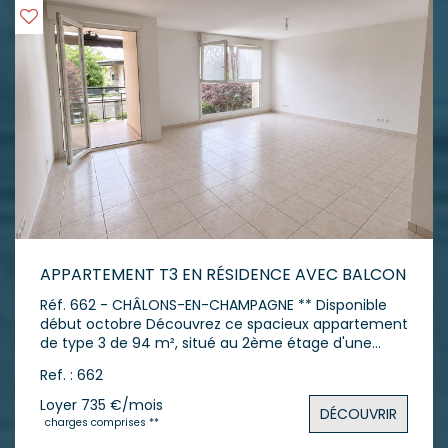
APPARTEMENT T3 EN RÉSIDENCE AVEC BALCON
Réf. 662 - CHÂLONS-EN-CHAMPAGNE ** Disponible
début octobre Découvrez ce spacieux appartement
de type 3 de 94 m², situé au 2ème étage d'une
résidence sécurisée avec ascenseur. Vous
Ref. : 662
apprécierez ses beaux volumes et son agencement
fonctionnel comprenant : - Une entrée, - Un vaste
Loyer 735 €/mois
DÉCOUVRIR
salon/séjour lumineux, - Une cuisine indépendante,
charges comprises **
- Deux chambres de 11 m² et 17 m², - Une salle de