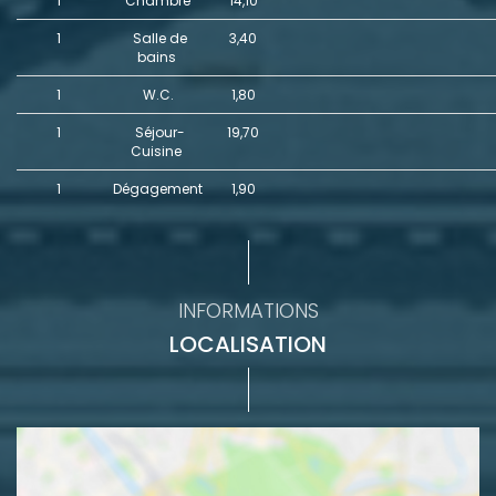
1
Chambre
14,10
1
Salle de
3,40
bains
1
W.C.
1,80
1
Séjour-
19,70
Cuisine
1
Dégagement
1,90
INFORMATIONS
LOCALISATION