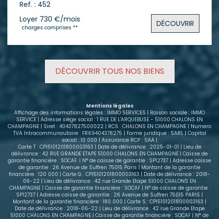
Ref. : 452
L'appartement comprend : - Une belle entrée
accueillante. - Une cuisine entièrement équipée
Loyer 730 €/mois
DÉCOUVRIR
avec cellier attenant. - Un séjour lumineux ouvrant
charges comprises **
sur un agréable balcon. - Deux chambres
confortables. - Une salle d'eau avec douche. - Un
WC indépendant. En très bon état général, le
logement bénéficie de peintures neuves et est prêt
DÉCOUVRIR TOUS NOS BIENS
à accueillir ses futurs occupants sans aucun
travaux. Pour votre confort : - Une pace de parking
privative - Une cave Conditions financières : - Loyer
: 530 € hors charges - Charges : 200 € / mois
Mentions légales
(comprenant le chauffage, l'eau froide/chaude et
Affichage des informations légales : IMMO SERVICES | Raison sociale : IMMO
les charges communes) - Dépôt de garantie : 1 060
SERVICE | Adresse siège social : 1 RUE DE L'ARQUEBUSE - 51000 CHALONS EN
CHAMPAGNE | Siret : 40437827500022 | RCS : CHALONS EN CHAMPAGNE | Numero
€ Un appartement réunissant confort, prestations
TVA Intracommunautaire : FR69404378275 | Forme juridique : SARL | Capital
de qualité et emplacement recherché. Ne laissez
social : 10 000 | Assurance RCP : SAA |
pas passer cette opportunité : contactez-nous dès
Carte T : CPI5101201800003163 | Date de délivrance : 2025-01-01 | Lieu de
délivrance : 42 RUE GRANDE ETAPE 51000 CHALONS EN CHAMPAGNE | Caisse de
aujourd'hui pour obtenir plus d'informations et
garantie financière : SOCAF. | N° de caisse de garantie : SP12737 | Adresse caisse
programmer votre visite.
de garantie : 26 Avenue de Suffren 75015 Paris | Montant de la garantie
financière : 120 000 | Carte G : CPI5101201800003163 | Date de délivrance : 2018-
06-22 | Lieu de délivrance : 42 rue Grande Etape 51000 CHALONS EN
CHAMPAGNE | Caisse de garantie financière : SOCAF | N° de caisse de garantie :
SP12737 | Adresse caisse de garantie : 26 Avenue de Suffren 75015 PARIS |
Montant de la garantie financière : 180 000 | Carte S : CPI5101201800003163 |
Date de délivrance : 2018-06-22 | Lieu de délivrance : 42 rue Grande Etape
51000 CHALONS EN CHAMPAGNE | Caisse de garantie financière : SOCAF | N° de