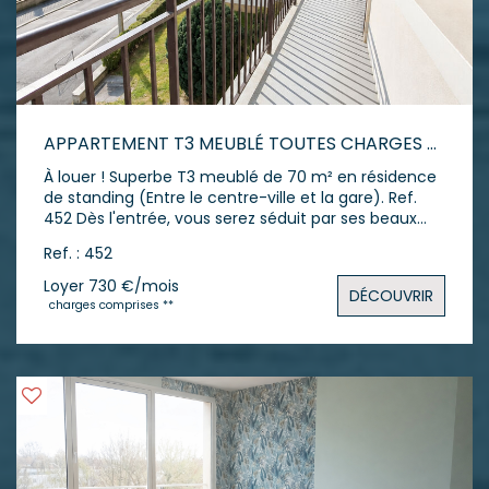
APPARTEMENT T3 MEUBLÉ TOUTES CHARGES COMPRISES
À louer ! Superbe T3 meublé de 70 m² en résidence
de standing (Entre le centre-ville et la gare). Ref.
452 Dès l'entrée, vous serez séduit par ses beaux
volumes et ses nombreux rangements.
Ref. : 452
L'appartement comprend : - Une belle entrée
accueillante. - Une cuisine entièrement équipée
Loyer 730 €/mois
DÉCOUVRIR
avec cellier attenant. - Un séjour lumineux ouvrant
charges comprises **
sur un agréable balcon. - Deux chambres
confortables. - Une salle d'eau avec douche. - Un
WC indépendant. En très bon état général, le
logement bénéficie de peintures neuves et est prêt
à accueillir ses futurs occupants sans aucun
travaux. Pour votre confort : - Une pace de parking
privative - Une cave Conditions financières : - Loyer
: 530 € hors charges - Charges : 200 € / mois
(comprenant le chauffage, l'eau froide/chaude et