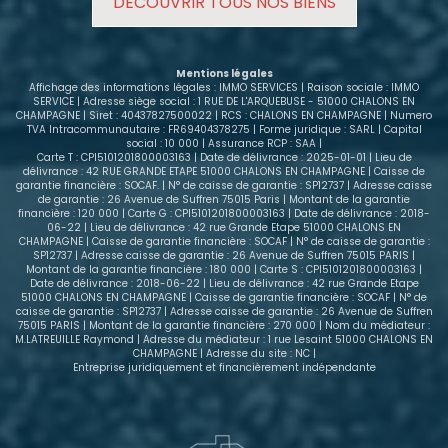
DÉCOUVRIR TOUS NOS BIENS
rue, avec très peu de passage, tout en étant à
proximité immédiate de toutes les commodités.
Chauffage électrique, Classe énergétique C, un bon
équilibre entre confort et maîtrise des
Mentions légales
consommations. Loyer hors charges : 620 €
Affichage des informations légales : IMMO SERVICES | Raison sociale : IMMO
Charges : 40 € (comprenant électricité des
SERVICE | Adresse siège social : 1 RUE DE L'ARQUEBUSE - 51000 CHALONS EN
CHAMPAGNE | Siret : 40437827500022 | RCS : CHALONS EN CHAMPAGNE | Numero
communs, ascenseur, eau froide et ordures
TVA Intracommunautaire : FR69404378275 | Forme juridique : SARL | Capital
ménagères) Dépôt de garantie : 620 € Contactez-
social : 10 000 | Assurance RCP : SAA |
nous pour programmer une visite et vous projeter
Carte T : CPI5101201800003163 | Date de délivrance : 2025-01-01 | Lieu de
délivrance : 42 RUE GRANDE ETAPE 51000 CHALONS EN CHAMPAGNE | Caisse de
dans ce bel appartement
garantie financière : SOCAF. | N° de caisse de garantie : SP12737 | Adresse caisse
de garantie : 26 Avenue de Suffren 75015 Paris | Montant de la garantie
financière : 120 000 | Carte G : CPI5101201800003163 | Date de délivrance : 2018-
06-22 | Lieu de délivrance : 42 rue Grande Etape 51000 CHALONS EN
CHAMPAGNE | Caisse de garantie financière : SOCAF | N° de caisse de garantie :
SP12737 | Adresse caisse de garantie : 26 Avenue de Suffren 75015 PARIS |
Montant de la garantie financière : 180 000 | Carte S : CPI5101201800003163 |
Date de délivrance : 2018-06-22 | Lieu de délivrance : 42 rue Grande Etape
51000 CHALONS EN CHAMPAGNE | Caisse de garantie financière : SOCAF | N° de
caisse de garantie : SP12737 | Adresse caisse de garantie : 26 Avenue de Suffren
75015 PARIS | Montant de la garantie financière : 270 000 | Nom du médiateur :
M.LATREUILLE Raymond | Adresse du médiateur : 1 rue Lesaint 51000 CHALONS EN
CHAMPAGNE | Adresse du site : NC |
Entreprise juridiquement et financièrement indépendante