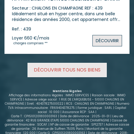
Secteur : CHALONS EN CHAMPAGNE REF : 439
Idéalement situé en hyper centre, dans une belle
résidence des années 2000, cet appartement offre
un cadre de vie recherché alliant confort et
Ref. : 439
tranquillité. Situé au 2ème étage avec ascenseur, il
se compose d'une entrée avec placard, d'une
Loyer 660 €/mois
DÉCOUVRIR
cuisine, d'un agréable séjour de 24 m², d'une
charges comprises **
chambre, d'une salle de bain et de WC séparés. Le
véritable atout : un garage sécurisé avec portail
électrique, rare en plein centre-ville ! Vous
apprécierez également le calme exceptionnel de la
DÉCOUVRIR TOUS NOS BIENS
rue, avec très peu de passage, tout en étant à
proximité immédiate de toutes les commodités.
Chauffage électrique, Classe énergétique C, un bon
équilibre entre confort et maîtrise des
Mentions légales
consommations. Loyer hors charges : 620 €
Affichage des informations légales : IMMO SERVICES | Raison sociale : IMMO
Charges : 40 € (comprenant électricité des
SERVICE | Adresse siège social : 1 RUE DE L'ARQUEBUSE - 51000 CHALONS EN
CHAMPAGNE | Siret : 40437827500022 | RCS : CHALONS EN CHAMPAGNE | Numero
communs, ascenseur, eau froide et ordures
TVA Intracommunautaire : FR69404378275 | Forme juridique : SARL | Capital
ménagères) Dépôt de garantie : 620 € Contactez-
social : 10 000 | Assurance RCP : SAA |
nous pour programmer une visite et vous projeter
Carte T : CPI5101201800003163 | Date de délivrance : 2025-01-01 | Lieu de
délivrance : 42 RUE GRANDE ETAPE 51000 CHALONS EN CHAMPAGNE | Caisse de
dans ce bel appartement
garantie financière : SOCAF. | N° de caisse de garantie : SP12737 | Adresse caisse
de garantie : 26 Avenue de Suffren 75015 Paris | Montant de la garantie
financière : 120 000 | Carte G : CPI5101201800003163 | Date de délivrance : 2018-