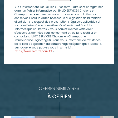
« Les informations recueillies sur ce formulaire sont enregistrées
dans un fichier informatisé par IMMO SERVICES Chalons en
Champagne pour gérer votre demande de contact. Elles sont
conservées pour la durée nécessaire à la gestion de la relation
client dans le respect des prescriptions légales applicables et
sont destinées à nos conseillers Conformément à la loi «
informatique et libertés », vous pouvez exercer votre droit
d'accès aux données vous concernant et les faire rectifier en
contactant IMMO SERVICES Chalons en Champagne
immo.service.51@orange.fr. Nous vous informons de l'existence
de la liste d'opposition au démarchage téléphonique « Bloctel »,
sur laquelle vous pouvez vous inscrire ici :
https://www.bloctel.gouv.fr/
»
OFFRES SIMILAIRES
À CE BIEN