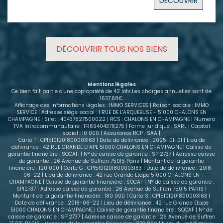
DÉCOUVRIR
offrant un revenu locatif immédiat de 350 € hors
charges, avec locataire en place. Le bien se
compose : - D'une entrée avec placard, - D'un
séjour avec rangement de 23m² - D'une cuisine, -
D'une salle de bains avec WC. Les charges annuelles
DÉCOUVRIR TOUS NOS BIENS
de copropriété incluent le chauffage, l'eau et
l'entretien. Environ 78 % de ces charges sont
récupérables auprès du locataire, ce qui limite le
reste à charge pour le propriétaire et simplifie la
Mentions légales
gestion de ce bien. Contactez-nous pour obtenir
Ce bien fait partie d'une copropriété de 42 lots.Les charges annuelles sont de
plus d'informations ou programmer une visite. Nous
1637.68€.
Affichage des informations légales : IMMO SERVICES | Raison sociale : IMMO
vous accompagnerons avec plaisir dans votre
SERVICE | Adresse siège social : 1 RUE DE L'ARQUEBUSE - 51000 CHALONS EN
projet d'investissement.
CHAMPAGNE | Siret : 40437827500022 | RCS : CHALONS EN CHAMPAGNE | Numero
TVA Intracommunautaire : FR69404378275 | Forme juridique : SARL | Capital
social : 10 000 | Assurance RCP : SAA |
Carte T : CPI5101201800003163 | Date de délivrance : 2025-01-01 | Lieu de
délivrance : 42 RUE GRANDE ETAPE 51000 CHALONS EN CHAMPAGNE | Caisse de
garantie financière : SOCAF. | N° de caisse de garantie : SP12737 | Adresse caisse
de garantie : 26 Avenue de Suffren 75015 Paris | Montant de la garantie
financière : 120 000 | Carte G : CPI5101201800003163 | Date de délivrance : 2018-
06-22 | Lieu de délivrance : 42 rue Grande Etape 51000 CHALONS EN
CHAMPAGNE | Caisse de garantie financière : SOCAF | N° de caisse de garantie :
SP12737 | Adresse caisse de garantie : 26 Avenue de Suffren 75015 PARIS |
Montant de la garantie financière : 180 000 | Carte S : CPI5101201800003163 |
Date de délivrance : 2018-06-22 | Lieu de délivrance : 42 rue Grande Etape
51000 CHALONS EN CHAMPAGNE | Caisse de garantie financière : SOCAF | N° de
caisse de garantie : SP12737 | Adresse caisse de garantie : 26 Avenue de Suffren