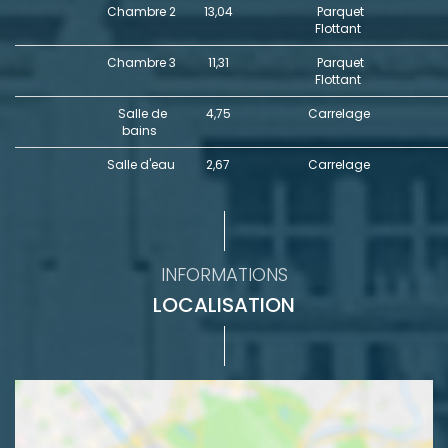
Chambre 2
13,04
Parquet
Flottant
Chambre 3
11,31
Parquet
Flottant
Salle de
4,75
Carrelage
bains
Salle d'eau
2,67
Carrelage
INFORMATIONS
LOCALISATION