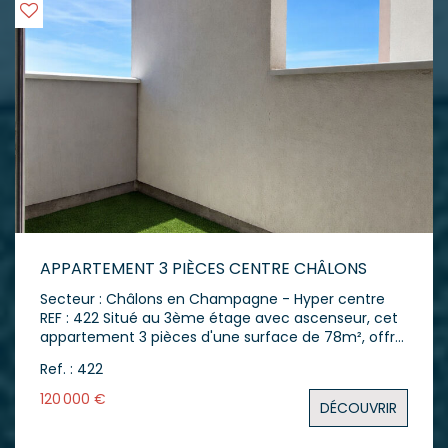
APPARTEMENT 3 PIÈCES CENTRE CHÂLONS
Secteur : Châlons en Champagne - Hyper centre
REF : 422 Situé au 3ème étage avec ascenseur, cet
appartement 3 pièces d'une surface de 78m², offre
un cadre de vie fonctionnel en plein coeur du
Ref. : 422
centre-ville. L'appartement s'ouvre sur une entrée
avec un grand vestiaire. Vous accédez ensuite à
120 000 €
DÉCOUVRIR
une cuisine aménagée et entièrement équipée,
puis à un séjour de 25 m² ouvrant sur un balcon,