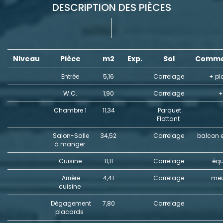
DESCRIPTION DES PIÈCES
Niveau
Pièce
m2
Exp.
Sol
Comme
Entrée
5,16
Carrelage
+ pl
W.C.
1,90
Carrelage
+
Chambre 1
11,34
Parquet
Flottant
Salon-Salle
34,52
Carrelage
balcon e
à manger
Cuisine
11,11
Carrelage
équ
Arrière
4,41
Carrelage
meu
cuisine
Dégagement
7,80
Carrelage
placards