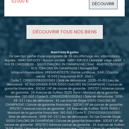
52 000 €
DÉCOUVRIR
offrant un revenu locatif immédiat de 350 € hors
charges, avec locataire en place. Le bien se
compose : - D'une entrée avec placard, - D'un
séjour avec rangement de 23m² - D'une cuisine, -
D'une salle de bains avec WC. Les charges annuelles
DÉCOUVRIR TOUS NOS BIENS
de copropriété incluent le chauffage, l'eau et
l'entretien. Environ 78 % de ces charges sont
récupérables auprès du locataire, ce qui limite le
reste à charge pour le propriétaire et simplifie la
Mentions légales
gestion de ce bien. Contactez-nous pour obtenir
Ce bien fait partie d'une copropriété de 25 lots.Affichage des informations
plus d'informations ou programmer une visite. Nous
légales : IMMO SERVICES | Raison sociale : IMMO SERVICE | Adresse siège social : 1
RUE DE L'ARQUEBUSE - 51000 CHALONS EN CHAMPAGNE | Siret : 40437827500022 |
vous accompagnerons avec plaisir dans votre
RCS : CHALONS EN CHAMPAGNE | Numero TVA
projet d'investissement.
Intracommunautaire : FR69404378275 | Forme juridique : SARL | Capital
social : 10 000 | Assurance RCP : SAA |
Carte T : CPI5101201800003163 | Date de délivrance : 2025-01-01 | Lieu de
délivrance : 42 RUE GRANDE ETAPE 51000 CHALONS EN CHAMPAGNE | Caisse de
garantie financière : SOCAF. | N° de caisse de garantie : SP12737 | Adresse caisse
de garantie : 26 Avenue de Suffren 75015 Paris | Montant de la garantie
financière : 120 000 | Carte G : CPI5101201800003163 | Date de délivrance : 2018-
06-22 | Lieu de délivrance : 42 rue Grande Etape 51000 CHALONS EN
CHAMPAGNE | Caisse de garantie financière : SOCAF | N° de caisse de garantie :
SP12737 | Adresse caisse de garantie : 26 Avenue de Suffren 75015 PARIS |
Montant de la garantie financière : 180 000 | Carte S : CPI5101201800003163 |
Date de délivrance : 2018-06-22 | Lieu de délivrance : 42 rue Grande Etape
51000 CHALONS EN CHAMPAGNE | Caisse de garantie financière : SOCAF | N° de
caisse de garantie : SP12737 | Adresse caisse de garantie : 26 Avenue de Suffren
75015 PARIS | Montant de la garantie financière : 270 000 | Nom du médiateur :