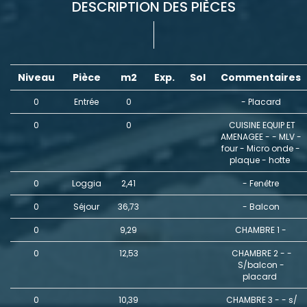
DESCRIPTION DES PIÈCES
Niveau
Pièce
m2
Exp.
Sol
Commentaires
0
Entrée
0
- Placard
0
0
CUISINE EQUIP ET
AMENAGEE - - MLV -
four - Micro onde -
plaque - hotte
0
Loggia
2,41
- Fenêtre
0
Séjour
36,73
- Balcon
0
9,29
CHAMBRE 1 -
0
12,53
CHAMBRE 2 - -
S/balcon -
placard
0
10,39
CHAMBRE 3 - - s/