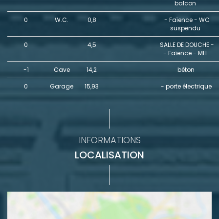
balcon
0
W.C.
0,8
- Faïence - WC
suspendu
0
4,5
SALLE DE DOUCHE -
- Faïence - MLL
-1
Cave
14,2
béton
0
Garage
15,93
- porte électrique
INFORMATIONS
LOCALISATION