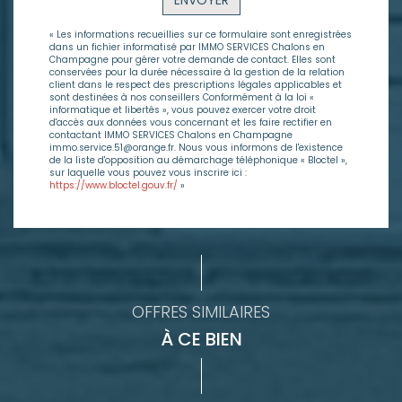
ENVOYER
« Les informations recueillies sur ce formulaire sont enregistrées
dans un fichier informatisé par IMMO SERVICES Chalons en
Champagne pour gérer votre demande de contact. Elles sont
conservées pour la durée nécessaire à la gestion de la relation
client dans le respect des prescriptions légales applicables et
sont destinées à nos conseillers Conformément à la loi «
informatique et libertés », vous pouvez exercer votre droit
d'accès aux données vous concernant et les faire rectifier en
contactant IMMO SERVICES Chalons en Champagne
immo.service.51@orange.fr. Nous vous informons de l'existence
de la liste d'opposition au démarchage téléphonique « Bloctel »,
sur laquelle vous pouvez vous inscrire ici :
https://www.bloctel.gouv.fr/
»
OFFRES SIMILAIRES
À CE BIEN