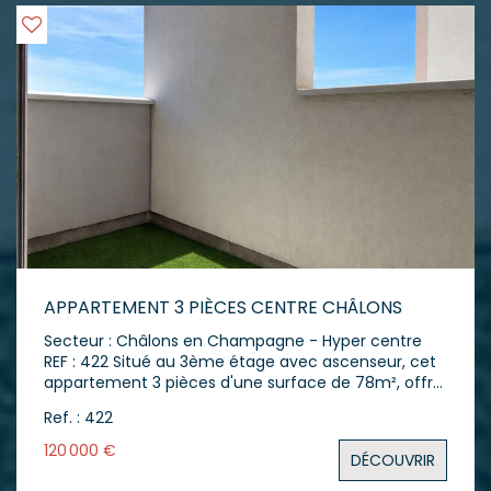
APPARTEMENT 3 PIÈCES CENTRE CHÂLONS
Secteur : Châlons en Champagne - Hyper centre
REF : 422 Situé au 3ème étage avec ascenseur, cet
appartement 3 pièces d'une surface de 78m², offre
un cadre de vie fonctionnel en plein coeur du
Ref. : 422
centre-ville. L'appartement s'ouvre sur une entrée
avec un grand vestiaire. Vous accédez ensuite à
120 000 €
DÉCOUVRIR
une cuisine aménagée et entièrement équipée,
puis à un séjour de 25 m² ouvrant sur un balcon,