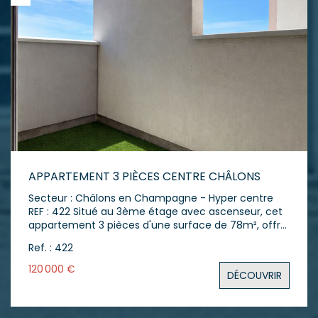
APPARTEMENT 3 PIÈCES CENTRE CHÂLONS
Secteur : Châlons en Champagne - Hyper centre
REF : 422 Situé au 3ème étage avec ascenseur, cet
appartement 3 pièces d'une surface de 78m², offre
un cadre de vie fonctionnel en plein coeur du
Ref. : 422
centre-ville. L'appartement s'ouvre sur une entrée
avec un grand vestiaire. Vous accédez ensuite à
120 000 €
DÉCOUVRIR
une cuisine aménagée et entièrement équipée,
puis à un séjour de 25 m² ouvrant sur un balcon,
agréable pour savourer l'été en ville. Côté nuit, vous