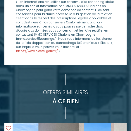
« Les informations recueillies sur ce formulaire sont enregistrées
dans un fichier informatisé par IMMO SERVICES Chalons en
Champagne pour gérer votre demande de contact. Elles sont
conservées pour la durée nécessaire à la gestion de la relation
client dans le respect des prescriptions légales applicables et
sont destinées à nos conseillers Conformément à la loi «
informatique et libertés », vous pouvez exercer votre droit
d'accès aux données vous concernant et les faire rectifier en
contactant IMMO SERVICES Chalons en Champagne
immo.service.51@orange.fr. Nous vous informons de l'existence
de la liste d'opposition au démarchage téléphonique « Bloctel »,
sur laquelle vous pouvez vous inscrire ici :
https://www.bloctel.gouv.fr/
»
OFFRES SIMILAIRES
À CE BIEN