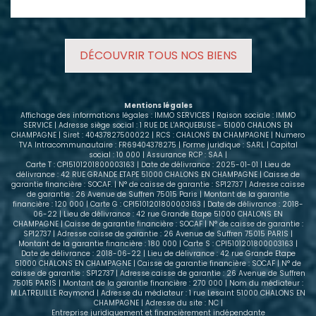
charges, avec locataire en place. Le bien se
compose : - D'une entrée avec placard, - D'un
séjour avec rangement de 23m² - D'une cuisine, -
D'une salle de bains avec WC. Les charges annuelles
DÉCOUVRIR TOUS NOS BIENS
de copropriété incluent le chauffage, l'eau et
l'entretien. Environ 78 % de ces charges sont
récupérables auprès du locataire, ce qui limite le
reste à charge pour le propriétaire et simplifie la
Mentions légales
gestion de ce bien. Contactez-nous pour obtenir
Affichage des informations légales : IMMO SERVICES | Raison sociale : IMMO
plus d'informations ou programmer une visite. Nous
SERVICE | Adresse siège social : 1 RUE DE L'ARQUEBUSE - 51000 CHALONS EN
CHAMPAGNE | Siret : 40437827500022 | RCS : CHALONS EN CHAMPAGNE | Numero
vous accompagnerons avec plaisir dans votre
TVA Intracommunautaire : FR69404378275 | Forme juridique : SARL | Capital
projet d'investissement.
social : 10 000 | Assurance RCP : SAA |
Carte T : CPI5101201800003163 | Date de délivrance : 2025-01-01 | Lieu de
délivrance : 42 RUE GRANDE ETAPE 51000 CHALONS EN CHAMPAGNE | Caisse de
garantie financière : SOCAF. | N° de caisse de garantie : SP12737 | Adresse caisse
de garantie : 26 Avenue de Suffren 75015 Paris | Montant de la garantie
financière : 120 000 | Carte G : CPI5101201800003163 | Date de délivrance : 2018-
06-22 | Lieu de délivrance : 42 rue Grande Etape 51000 CHALONS EN
CHAMPAGNE | Caisse de garantie financière : SOCAF | N° de caisse de garantie :
SP12737 | Adresse caisse de garantie : 26 Avenue de Suffren 75015 PARIS |
Montant de la garantie financière : 180 000 | Carte S : CPI5101201800003163 |
Date de délivrance : 2018-06-22 | Lieu de délivrance : 42 rue Grande Etape
51000 CHALONS EN CHAMPAGNE | Caisse de garantie financière : SOCAF | N° de
caisse de garantie : SP12737 | Adresse caisse de garantie : 26 Avenue de Suffren
75015 PARIS | Montant de la garantie financière : 270 000 | Nom du médiateur :
M.LATREUILLE Raymond | Adresse du médiateur : 1 rue Lesaint 51000 CHALONS EN
CHAMPAGNE | Adresse du site : NC |
Entreprise juridiquement et financièrement indépendante