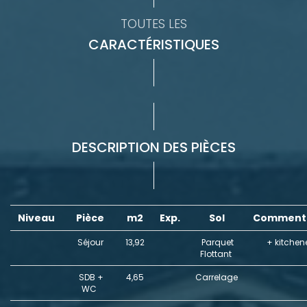
TOUTES LES
CARACTÉRISTIQUES
DESCRIPTION DES PIÈCES
Niveau
Pièce
m2
Exp.
Sol
Commenta
Séjour
13,92
Parquet
+ kitchen
Flottant
SDB +
4,65
Carrelage
WC