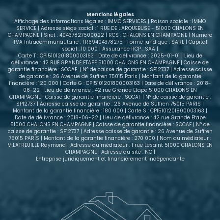
places de stationnement privatives en sous-sol,
Mentions légales
accessibles par un portail électrique. - Une cave
Affichage des informations légales : IMMO SERVICES | Raison sociale : IMMO
privative complète les prestations. - Situé en hyper
SERVICE | Adresse siège social : 1 RUE DE L'ARQUEBUSE - 51000 CHALONS EN
CHAMPAGNE | Siret : 40437827500022 | RCS : CHALONS EN CHAMPAGNE | Numero
centre, vous bénéficiez de la proximité immédiate
TVA Intracommunautaire : FR69404378275 | Forme juridique : SARL | Capital
des commerces, écoles, transports et services.
social : 10 000 | Assurance RCP : SAA |
Venez le découvrir ! Ce bien est proposé à 120 000 €
Carte T : CPI5101201800003163 | Date de délivrance : 2025-01-01 | Lieu de
délivrance : 42 RUE GRANDE ETAPE 51000 CHALONS EN CHAMPAGNE | Caisse de
FAI. Une belle opportunité à visiter sans tarder !
garantie financière : SOCAF. | N° de caisse de garantie : SP12737 | Adresse caisse
Contacter notre conseillère en immobilier.
de garantie : 26 Avenue de Suffren 75015 Paris | Montant de la garantie
financière : 120 000 | Carte G : CPI5101201800003163 | Date de délivrance : 2018-
06-22 | Lieu de délivrance : 42 rue Grande Etape 51000 CHALONS EN
CHAMPAGNE | Caisse de garantie financière : SOCAF | N° de caisse de garantie :
SP12737 | Adresse caisse de garantie : 26 Avenue de Suffren 75015 PARIS |
Montant de la garantie financière : 180 000 | Carte S : CPI5101201800003163 |
Date de délivrance : 2018-06-22 | Lieu de délivrance : 42 rue Grande Etape
51000 CHALONS EN CHAMPAGNE | Caisse de garantie financière : SOCAF | N° de
caisse de garantie : SP12737 | Adresse caisse de garantie : 26 Avenue de Suffren
75015 PARIS | Montant de la garantie financière : 270 000 | Nom du médiateur :
M.LATREUILLE Raymond | Adresse du médiateur : 1 rue Lesaint 51000 CHALONS EN
CHAMPAGNE | Adresse du site : NC |
Entreprise juridiquement et financièrement indépendante