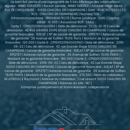
Ce bien fait partie d'une copropriété de 11 lots.Affichage des informations
plus d'informations ou programmer une visite. Nous
légales : IMMO SERVICES | Raison sociale : IMMO SERVICE | Adresse siège social : 1
RUE DE L'ARQUEBUSE - 51000 CHALONS EN CHAMPAGNE | Siret : 40437827500022 |
vous accompagnerons avec plaisir dans votre
RCS : CHALONS EN CHAMPAGNE | Numero TVA
projet d'investissement.
Intracommunautaire : FR69404378275 | Forme juridique : SARL | Capital
social : 10 000 | Assurance RCP : SAA |
Carte T : CPI5101201800003163 | Date de délivrance : 2025-01-01 | Lieu de
délivrance : 42 RUE GRANDE ETAPE 51000 CHALONS EN CHAMPAGNE | Caisse de
garantie financière : SOCAF. | N° de caisse de garantie : SP12737 | Adresse caisse
de garantie : 26 Avenue de Suffren 75015 Paris | Montant de la garantie
financière : 120 000 | Carte G : CPI5101201800003163 | Date de délivrance : 2018-
06-22 | Lieu de délivrance : 42 rue Grande Etape 51000 CHALONS EN
CHAMPAGNE | Caisse de garantie financière : SOCAF | N° de caisse de garantie :
SP12737 | Adresse caisse de garantie : 26 Avenue de Suffren 75015 PARIS |
Montant de la garantie financière : 180 000 | Carte S : CPI5101201800003163 |
Date de délivrance : 2018-06-22 | Lieu de délivrance : 42 rue Grande Etape
51000 CHALONS EN CHAMPAGNE | Caisse de garantie financière : SOCAF | N° de
caisse de garantie : SP12737 | Adresse caisse de garantie : 26 Avenue de Suffren
75015 PARIS | Montant de la garantie financière : 270 000 | Nom du médiateur :
M.LATREUILLE Raymond | Adresse du médiateur : 1 rue Lesaint 51000 CHALONS EN
CHAMPAGNE | Adresse du site : NC |
Entreprise juridiquement et financièrement indépendante