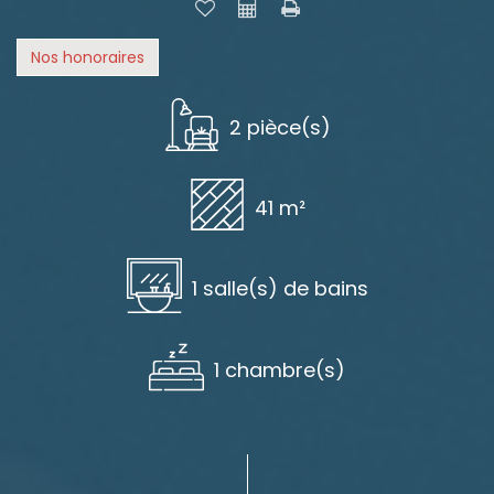
Nos honoraires
2 pièce(s)
41 m²
1 salle(s) de bains
1 chambre(s)