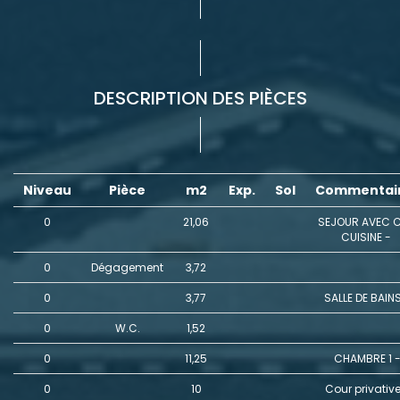
DESCRIPTION DES PIÈCES
Niveau
Pièce
m2
Exp.
Sol
Commentai
0
21,06
SEJOUR AVEC 
CUISINE -
0
Dégagement
3,72
0
3,77
SALLE DE BAIN
0
W.C.
1,52
0
11,25
CHAMBRE 1 
0
10
Cour privativ