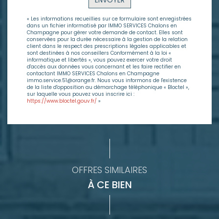
ENVOYER
« Les informations recueillies sur ce formulaire sont enregistrées
dans un fichier informatisé par IMMO SERVICES Chalons en
Champagne pour gérer votre demande de contact. Elles sont
conservées pour la durée nécessaire à la gestion de la relation
client dans le respect des prescriptions légales applicables et
sont destinées à nos conseillers Conformément à la loi «
informatique et libertés », vous pouvez exercer votre droit
d'accès aux données vous concernant et les faire rectifier en
contactant IMMO SERVICES Chalons en Champagne
immo.service.51@orange.fr. Nous vous informons de l'existence
de la liste d'opposition au démarchage téléphonique « Bloctel »,
sur laquelle vous pouvez vous inscrire ici :
https://www.bloctel.gouv.fr/
»
OFFRES SIMILAIRES
À CE BIEN