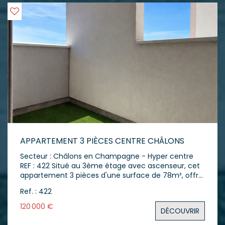
APPARTEMENT 3 PIÈCES CENTRE CHÂLONS
Secteur : Châlons en Champagne - Hyper centre
REF : 422 Situé au 3ème étage avec ascenseur, cet
appartement 3 pièces d'une surface de 78m², offre
un cadre de vie fonctionnel en plein coeur du
Ref. : 422
centre-ville. L'appartement s'ouvre sur une entrée
avec un grand vestiaire. Vous accédez ensuite à
120 000 €
DÉCOUVRIR
une cuisine aménagée et entièrement équipée,
puis à un séjour de 25 m² ouvrant sur un balcon,