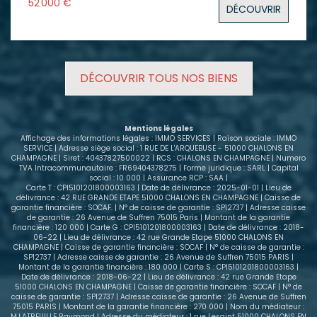
52 000 €
DÉCOUVRIR
offrant un revenu locatif immédiat de 350 € hors
charges, avec locataire en place. Le bien se
compose : - D'une entrée avec placard, - D'un
séjour avec rangement de 23m² - D'une cuisine, -
D'une salle de bains avec WC. Les charges annuelles
DÉCOUVRIR TOUS NOS BIENS
de copropriété incluent le chauffage, l'eau et
l'entretien. Environ 78 % de ces charges sont
récupérables auprès du locataire, ce qui limite le
reste à charge pour le propriétaire et simplifie la
Mentions légales
gestion de ce bien. Contactez-nous pour obtenir
Affichage des informations légales : IMMO SERVICES | Raison sociale : IMMO
plus d'informations ou programmer une visite. Nous
SERVICE | Adresse siège social : 1 RUE DE L'ARQUEBUSE - 51000 CHALONS EN
CHAMPAGNE | Siret : 40437827500022 | RCS : CHALONS EN CHAMPAGNE | Numero
vous accompagnerons avec plaisir dans votre
TVA Intracommunautaire : FR69404378275 | Forme juridique : SARL | Capital
projet d'investissement.
social : 10 000 | Assurance RCP : SAA |
Carte T : CPI5101201800003163 | Date de délivrance : 2025-01-01 | Lieu de
délivrance : 42 RUE GRANDE ETAPE 51000 CHALONS EN CHAMPAGNE | Caisse de
garantie financière : SOCAF. | N° de caisse de garantie : SP12737 | Adresse caisse
de garantie : 26 Avenue de Suffren 75015 Paris | Montant de la garantie
financière : 120 000 | Carte G : CPI5101201800003163 | Date de délivrance : 2018-
06-22 | Lieu de délivrance : 42 rue Grande Etape 51000 CHALONS EN
CHAMPAGNE | Caisse de garantie financière : SOCAF | N° de caisse de garantie :
SP12737 | Adresse caisse de garantie : 26 Avenue de Suffren 75015 PARIS |
Montant de la garantie financière : 180 000 | Carte S : CPI5101201800003163 |
Date de délivrance : 2018-06-22 | Lieu de délivrance : 42 rue Grande Etape
51000 CHALONS EN CHAMPAGNE | Caisse de garantie financière : SOCAF | N° de
caisse de garantie : SP12737 | Adresse caisse de garantie : 26 Avenue de Suffren
75015 PARIS | Montant de la garantie financière : 270 000 | Nom du médiateur :
M.LATREUILLE Raymond | Adresse du médiateur : 1 rue Lesaint 51000 CHALONS EN