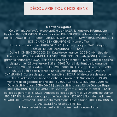
placard intégré, une salle de bain comtemporaine,
DÉCOUVRIR TOUS NOS BIENS
ainsi que des WC séparés. Chauffage individuel et
au gaz Classe energétique : D Atouts
supplémentaires : - L'appartement dispose de deux
places de stationnement privatives en sous-sol,
Mentions légales
accessibles par un portail électrique. - Une cave
Ce bien fait partie d'une copropriété de 4 lots.Affichage des informations
privative complète les prestations. - Situé en hyper
légales : IMMO SERVICES | Raison sociale : IMMO SERVICE | Adresse siège social : 1
RUE DE L'ARQUEBUSE - 51000 CHALONS EN CHAMPAGNE | Siret : 40437827500022 |
centre, vous bénéficiez de la proximité immédiate
RCS : CHALONS EN CHAMPAGNE | Numero TVA
des commerces, écoles, transports et services.
Intracommunautaire : FR69404378275 | Forme juridique : SARL | Capital
Venez le découvrir ! Ce bien est proposé à 120 000 €
social : 10 000 | Assurance RCP : SAA |
Carte T : CPI5101201800003163 | Date de délivrance : 2025-01-01 | Lieu de
FAI. Une belle opportunité à visiter sans tarder !
délivrance : 42 RUE GRANDE ETAPE 51000 CHALONS EN CHAMPAGNE | Caisse de
Contacter notre conseillère en immobilier.
garantie financière : SOCAF. | N° de caisse de garantie : SP12737 | Adresse caisse
de garantie : 26 Avenue de Suffren 75015 Paris | Montant de la garantie
financière : 120 000 | Carte G : CPI5101201800003163 | Date de délivrance : 2018-
06-22 | Lieu de délivrance : 42 rue Grande Etape 51000 CHALONS EN
CHAMPAGNE | Caisse de garantie financière : SOCAF | N° de caisse de garantie :
SP12737 | Adresse caisse de garantie : 26 Avenue de Suffren 75015 PARIS |
Montant de la garantie financière : 180 000 | Carte S : CPI5101201800003163 |
Date de délivrance : 2018-06-22 | Lieu de délivrance : 42 rue Grande Etape
51000 CHALONS EN CHAMPAGNE | Caisse de garantie financière : SOCAF | N° de
caisse de garantie : SP12737 | Adresse caisse de garantie : 26 Avenue de Suffren
75015 PARIS | Montant de la garantie financière : 270 000 | Nom du médiateur :
M.LATREUILLE Raymond | Adresse du médiateur : 1 rue Lesaint 51000 CHALONS EN
CHAMPAGNE | Adresse du site : NC |
Entreprise juridiquement et financièrement indépendante