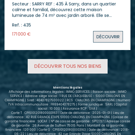
Secteur : SARRY REF : 435 À Sarry, dans un quartier
calme et familial, découvrez cette maison
lumineuse de 74 m² avec jardin arboré. Elle se
compose d'une entrée avec placard, d'une cuisine
Ref. : 435
indépendante, d'un séjour lumineux et traversant,
d'un dégagement desservant deux chambres, une
171 000 €
DÉCOUVRIR
salle de bain avec douche et un WC indépendant.
Le grenier est aménageable et offre une belle
possibilité d'agrandissement : chambres
supplémentaires, bureau ou espace loisirs, selon vos
besoins. Dans le quartier, divers maisons similaires
DÉCOUVRIR TOUS NOS BIENS
ont déjà été transformées et agrandies, montrant
le potentiel réel du bien. La maison bénéficie d'un
sous-sol total comprenant deux caves, une
chaufferie et une cuisine d'été, offrant de
Mentions légales
nombreux espaces de rangement et de bricolage. À
Affichage des informations légales : IMMO SERVICES | Raison sociale : IMMO
l'extérieur, vous profiterez d'un jardin d'environ 600
SERVICE | Adresse siège social : 1 RUE DE L'ARQUEBUSE - 51000 CHALONS EN
CHAMPAGNE | Siret : 40437827500022 | RCS : CHALONS EN CHAMPAGNE | Numero
m², arboré et agréable, avec deux terrasses (avant
TVA Intracommunautaire : FR69404378275 | Forme juridique : SARL | Capital
et arrière), idéal pour les repas d'été, les jeux
social : 10 000 | Assurance RCP : SAA |
d'enfants ou les moments de détente. Travaux de
Carte T : CPI5101201800003163 | Date de délivrance : 2025-01-01 | Lieu de
délivrance : 42 RUE GRANDE ETAPE 51000 CHALONS EN CHAMPAGNE | Caisse de
modernisation pour améliorer le confort et les
garantie financière : SOCAF. | N° de caisse de garantie : SP12737 | Adresse caisse
performances énergétiques. Les menuiseries sont
de garantie : 26 Avenue de Suffren 75015 Paris | Montant de la garantie
déjà en double vitrage. Un emplacement idéal pour
financière : 120 000 | Carte G : CPI5101201800003163 | Date de délivrance : 2018-
06-22 | Lieu de délivrance : 42 rue Grande Etape 51000 CHALONS EN