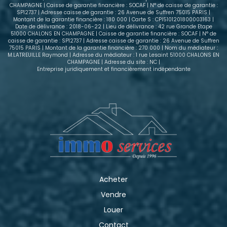
une vie de famille : - Proximité immédiate des
CHAMPAGNE | Caisse de garantie financière : SOCAF | N° de caisse de garantie :
écoles maternelle et primaire - Accès rapide au
SP12737 | Adresse caisse de garantie : 26 Avenue de Suffren 75015 PARIS |
centre de SARRY - Environnement agréable et
Montant de la garantie financière : 180 000 | Carte S : CPI5101201800003163 |
Date de délivrance : 2018-06-22 | Lieu de délivrance : 42 rue Grande Etape
familial - Facilité RN44
51000 CHALONS EN CHAMPAGNE | Caisse de garantie financière : SOCAF | N° de
caisse de garantie : SP12737 | Adresse caisse de garantie : 26 Avenue de Suffren
75015 PARIS | Montant de la garantie financière : 270 000 | Nom du médiateur :
M.LATREUILLE Raymond | Adresse du médiateur : 1 rue Lesaint 51000 CHALONS EN
CHAMPAGNE | Adresse du site : NC |
Entreprise juridiquement et financièrement indépendante
Acheter
Vendre
Louer
Contact