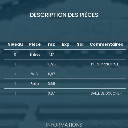
DESCRIPTION DES PIÈCES
Niveau
Pièce
m2
Exp.
Sol
Commentaires
0
Entrée
1,17
1
16,95
PIECE PRINCIPALE -
1
W.C.
0,87
1
Palier
0,68
1
3,87
SALLE DE DOUCHE -
INFORMATIONS