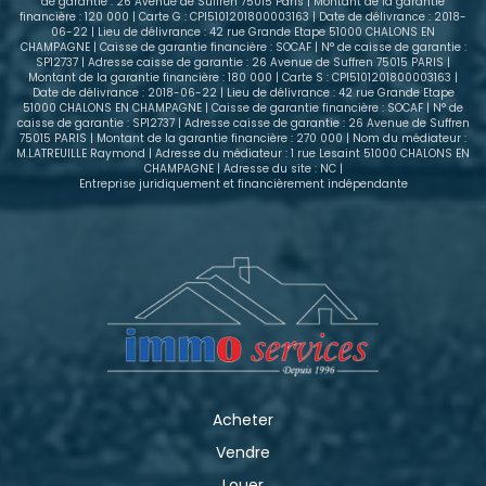
de garantie : 26 Avenue de Suffren 75015 Paris | Montant de la garantie
déjà en double vitrage. Un emplacement idéal pour
financière : 120 000 | Carte G : CPI5101201800003163 | Date de délivrance : 2018-
06-22 | Lieu de délivrance : 42 rue Grande Etape 51000 CHALONS EN
une vie de famille : - Proximité immédiate des
CHAMPAGNE | Caisse de garantie financière : SOCAF | N° de caisse de garantie :
écoles maternelle et primaire - Accès rapide au
SP12737 | Adresse caisse de garantie : 26 Avenue de Suffren 75015 PARIS |
centre de SARRY - Environnement agréable et
Montant de la garantie financière : 180 000 | Carte S : CPI5101201800003163 |
Date de délivrance : 2018-06-22 | Lieu de délivrance : 42 rue Grande Etape
familial - Facilité RN44
51000 CHALONS EN CHAMPAGNE | Caisse de garantie financière : SOCAF | N° de
caisse de garantie : SP12737 | Adresse caisse de garantie : 26 Avenue de Suffren
75015 PARIS | Montant de la garantie financière : 270 000 | Nom du médiateur :
M.LATREUILLE Raymond | Adresse du médiateur : 1 rue Lesaint 51000 CHALONS EN
CHAMPAGNE | Adresse du site : NC |
Entreprise juridiquement et financièrement indépendante
Acheter
Vendre
Louer