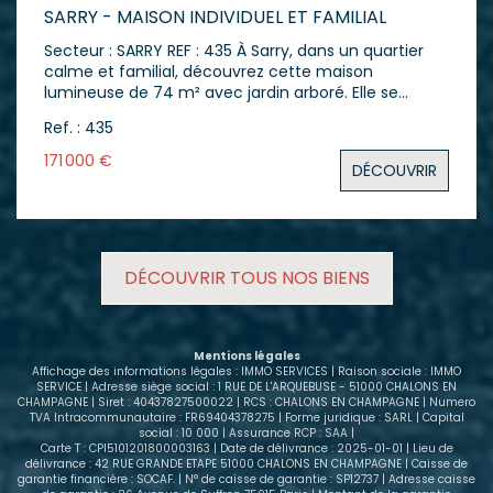
SARRY - MAISON INDIVIDUEL ET FAMILIAL
Secteur : SARRY REF : 435 À Sarry, dans un quartier
calme et familial, découvrez cette maison
lumineuse de 74 m² avec jardin arboré. Elle se
compose d'une entrée avec placard, d'une cuisine
Ref. : 435
indépendante, d'un séjour lumineux et traversant,
d'un dégagement desservant deux chambres, une
171 000 €
DÉCOUVRIR
salle de bain avec douche et un WC indépendant.
Le grenier est aménageable et offre une belle
possibilité d'agrandissement : chambres
supplémentaires, bureau ou espace loisirs, selon vos
besoins. Dans le quartier, divers maisons similaires
DÉCOUVRIR TOUS NOS BIENS
ont déjà été transformées et agrandies, montrant
le potentiel réel du bien. La maison bénéficie d'un
sous-sol total comprenant deux caves, une
chaufferie et une cuisine d'été, offrant de
Mentions légales
nombreux espaces de rangement et de bricolage. À
Affichage des informations légales : IMMO SERVICES | Raison sociale : IMMO
l'extérieur, vous profiterez d'un jardin d'environ 600
SERVICE | Adresse siège social : 1 RUE DE L'ARQUEBUSE - 51000 CHALONS EN
CHAMPAGNE | Siret : 40437827500022 | RCS : CHALONS EN CHAMPAGNE | Numero
m², arboré et agréable, avec deux terrasses (avant
TVA Intracommunautaire : FR69404378275 | Forme juridique : SARL | Capital
et arrière), idéal pour les repas d'été, les jeux
social : 10 000 | Assurance RCP : SAA |
d'enfants ou les moments de détente. Travaux de
Carte T : CPI5101201800003163 | Date de délivrance : 2025-01-01 | Lieu de
délivrance : 42 RUE GRANDE ETAPE 51000 CHALONS EN CHAMPAGNE | Caisse de
modernisation pour améliorer le confort et les
garantie financière : SOCAF. | N° de caisse de garantie : SP12737 | Adresse caisse
performances énergétiques. Les menuiseries sont